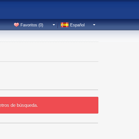
Favoritos (
0
)
Español
etros de búsqueda.