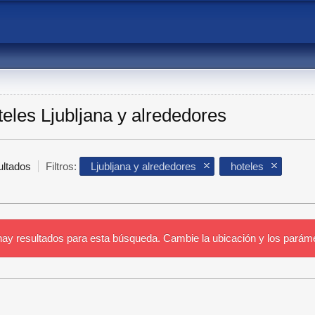
eles Ljubljana y alrededores
ultados
Filtros:
Ljubljana y alrededores
hoteles
ay resultados para esta búsqueda. Cambie la ubicación y los parám