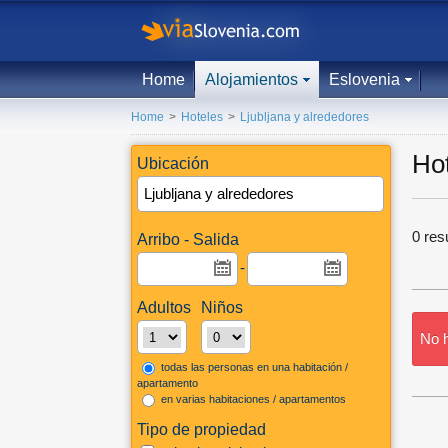
Home
Alojamientos
Eslovenia
Home
>
Hoteles
>
Ljubljana y alrededores
Hot
Ubicación
0
res
Arribo - Salida
-
Adultos
Niños
No h
todas las personas en una habitación /
apartamento
en varias habitaciones / apartamentos
Tipo de propiedad