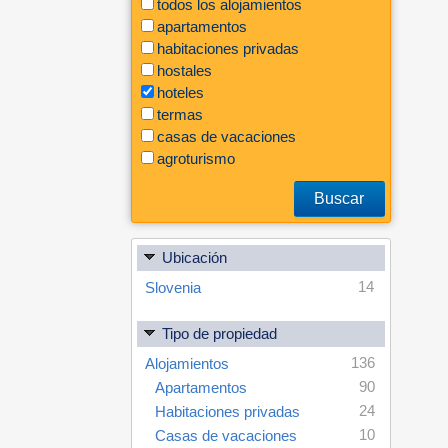
todos los alojamientos
apartamentos
habitaciones privadas
hostales
hoteles
termas
casas de vacaciones
agroturismo
Buscar
Ubicación
14
Slovenia
Tipo de propiedad
136
Alojamientos
90
Apartamentos
24
Habitaciones privadas
10
Casas de vacaciones