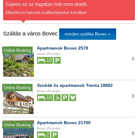
Sajnos ez az ingatlan már nem eladó.
Ellenőrizze hasonló szálláshelyeket közelben.
Szállás a város Bovec
minden szállás Bovec »
Apartmanok Bovec 2578
Online Booking
Bovec (Posočje)
18
Szobák és apartmanok Trenta 18882
Online Booking
Bovec (Posočje)
18
Apartmanok Bovec 21700
Online Booking
Bovec (Posočje)
2