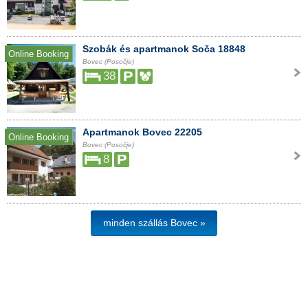
Szobák és apartmanok Soča 18848
Online Booking
Bovec (Posočje)
38
Apartmanok Bovec 22205
Online Booking
Bovec (Posočje)
8
minden szállás Bovec »