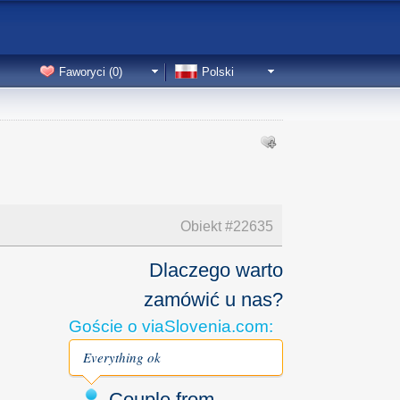
Faworyci (
0
)
Polski
Obiekt #
22635
Dlaczego warto
zamówić u nas?
Goście o viaSlovenia.com:
Everything ok
Couple from