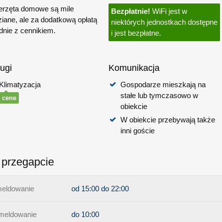
erzęta domowe są mile
Bezpłatnie!
WiFi jest w
ziane, ale za dodatkową opłatą
niektórych jednostkach dostępne
dnie z cennikiem.
i jest bezpłatne.
ugi
Komunikacja
Klimatyzacja
Gospodarze mieszkają na
stałe lub tymczasowo w
 cene
obiekcie
W obiekcie przebywają także
inni goście
 przegapcie
eldowanie
od 15:00 do 22:00
eldowanie
do 10:00