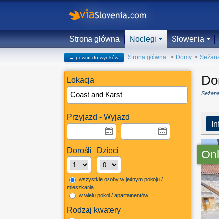
Strona główna
Noclegi
Słowenia
Strona główna
>
Domy
>
Sežan
← powrót do wyników
Do
Lokacja
Sežana
Przyjazd - Wyjazd
In
-
Dorośli
Dzieci
Onl
wszystkie osoby w jednym pokoju /
mieszkania
w wielu pokoi / apartamentów
Rodzaj kwatery