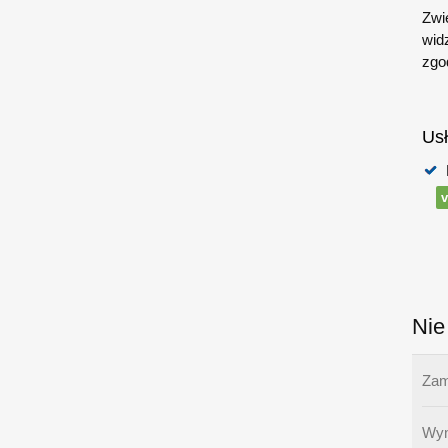
Zwi
wid
zgo
Usł
v
Nie
Zam
Wym