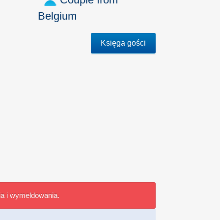
Belgium
Księga gości
ia i wymeldowania.