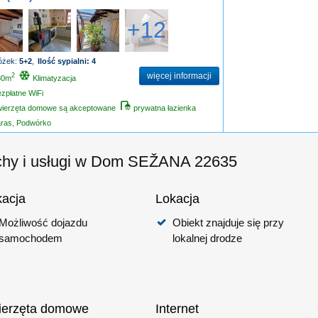
+12
łóżek:
5+2
,
Ilość sypialni: 4
więcej informacji
2
80m
Klimatyzacja
zpłatne WiFi
wierzęta domowe są akceptowane
prywatna łazienka
aras, Podwórko
hy i usługi w Dom SEŽANA 22635
kacja
Lokacja
Możliwość dojazdu
Obiekt znajduje się przy
samochodem
lokalnej drodze
ierzęta domowe
Internet