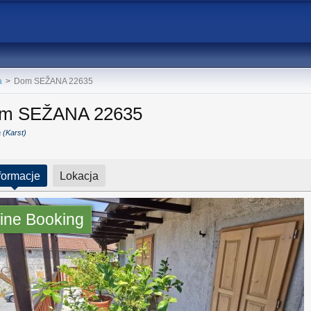
a
>
Dom SEŽANA 22635
m SEŽANA 22635
 (Karst)
formacje
Lokacja
ine Booking