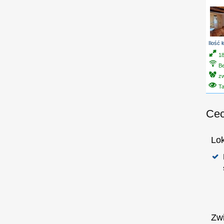
Ilość 
1
Be
z
T
Cec
Lo
Zw