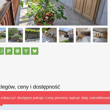
12
legów, ceny i dostępność
 zobaczyć dostępne pokoje i ceny prosimy wpisać datę zameldowan