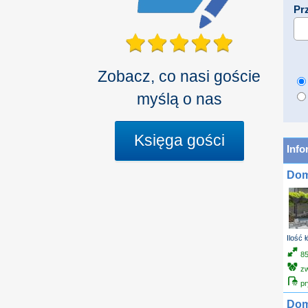
Pr
Zobacz, co nasi goście
myślą o nas
Księga gości
Info
Dom
Ilość 
8
z
pr
Dom