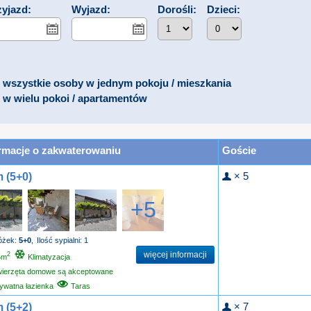
zyjazd:
Wyjazd:
Dorośli:
Dzieci:
wszystkie osoby w jednym pokoju / mieszkania
w wielu pokoi / apartamentów
rmacje o zakwaterowaniu
Goście
× 5
 (5+0)
+5
łóżek:
5+0
,
Ilość sypialni: 1
więcej informacji
2
5m
Klimatyzacja
wierzęta domowe są akceptowane
ywatna łazienka
Taras
× 7
 (5+2)