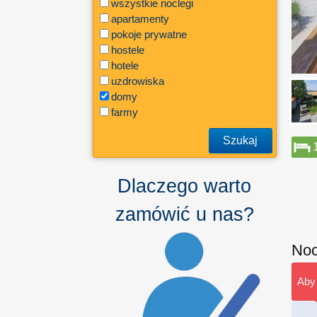
wszystkie noclegi
apartamenty
pokoje prywatne
hostele
hotele
uzdrowiska
domy
farmy
Szukaj
Dlaczego warto
zamówić u nas?
Noc
Aby