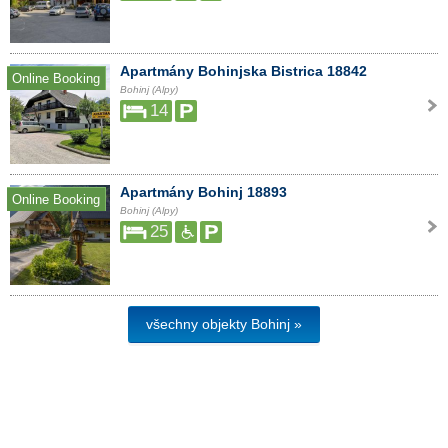
Apartmány Bohinjska Bistrica 18842
Online Booking
Bohinj (Alpy)
14
Apartmány Bohinj 18893
Online Booking
Bohinj (Alpy)
25
všechny objekty Bohinj »