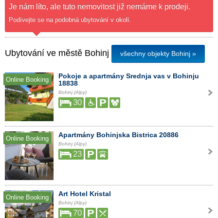
Je nám líto, ale tuto nemovitost již nemáme k prodeji.
Podívejte se na podobná ubytování v okolí.
Ubytování ve městě Bohinj
všechny objekty Bohinj »
Pokoje a apartmány Srednja vas v Bohinju
Online Booking
18838
Bohinj (Alpy)
30
Apartmány Bohinjska Bistrica 20886
Online Booking
Bohinj (Alpy)
23
Art Hotel Kristal
Online Booking
Bohinj (Alpy)
70