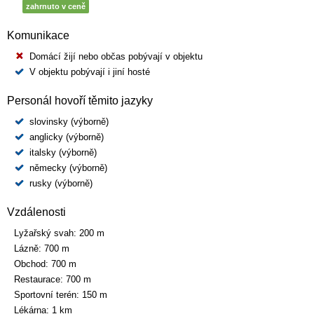
zahrnuto v ceně
Komunikace
Domácí žijí nebo občas pobývají v objektu
V objektu pobývají i jiní hosté
Personál hovoří těmito jazyky
slovinsky (výborně)
anglicky (výborně)
italsky (výborně)
německy (výborně)
rusky (výborně)
Vzdálenosti
Lyžařský svah:
200 m
Lázně:
700 m
Obchod:
700 m
Restaurace:
700 m
Sportovní terén:
150 m
Lékárna:
1 km