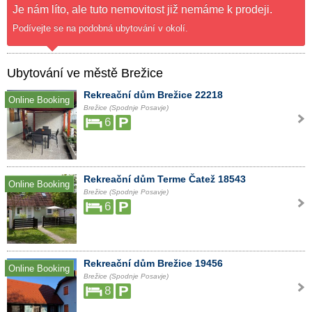
Je nám líto, ale tuto nemovitost již nemáme k prodeji.
Podívejte se na podobná ubytování v okolí.
Ubytování ve městě Brežice
Rekreační dům Brežice 22218
Online Booking
Brežice (Spodnje Posavje)
6
Rekreační dům Terme Čatež 18543
Online Booking
Brežice (Spodnje Posavje)
6
Rekreační dům Brežice 19456
Online Booking
Brežice (Spodnje Posavje)
8