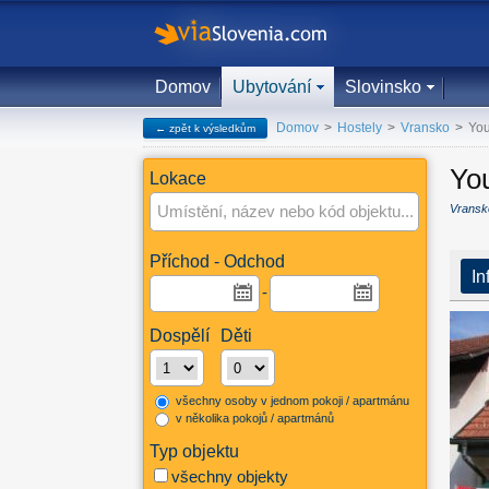
Domov
Ubytování
Slovinsko
Domov
>
Hostely
>
Vransko
>
You
← zpět k výsledkům
Yo
Lokace
Umístění, název nebo kód objektu...
Vransk
Příchod - Odchod
In
-
Dospělí
Děti
všechny osoby v jednom pokoji / apartmánu
v několika pokojů / apartmánů
Typ objektu
všechny objekty