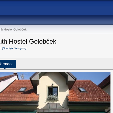
th Hostel Golobček
uth Hostel Golobček
o (Spodnja Savinjska)
formace