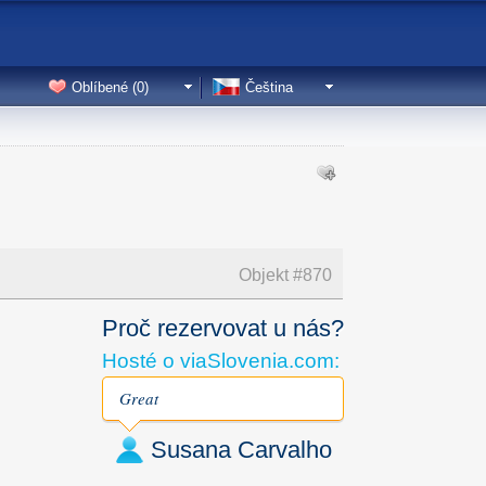
Oblíbené (
0
)
Čeština
Objekt #
870
Proč rezervovat u nás?
Hosté o viaSlovenia.com:
Great
Susana Carvalho