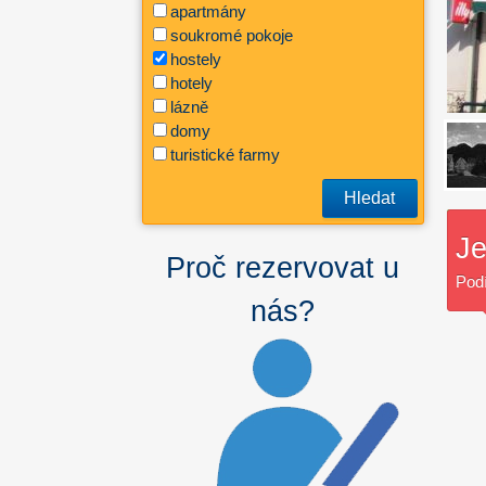
apartmány
soukromé pokoje
hostely
hotely
lázně
domy
turistické farmy
Hledat
Je
Proč rezervovat u
Podí
nás?