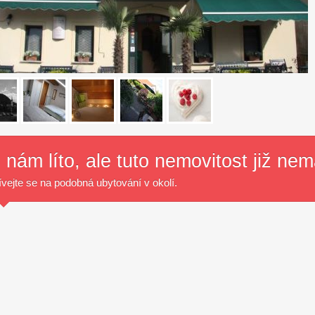
18
 nám líto, ale tuto nemovitost již ne
vejte se na podobná ubytování v okolí.