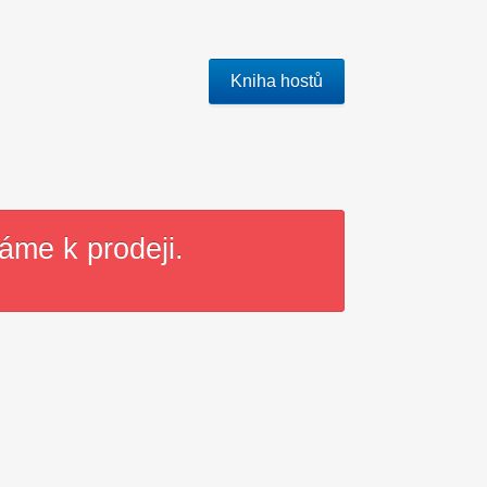
Kniha hostů
máme k prodeji.