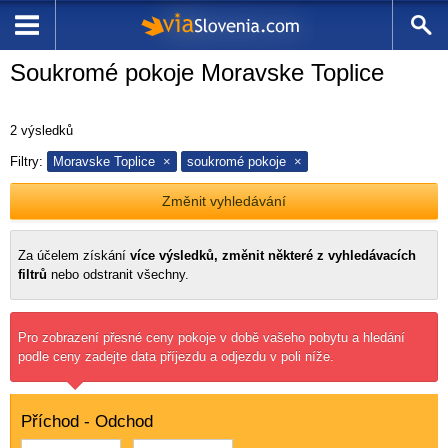
Soukromé pokoje Moravske Toplice
2
výsledků
Filtry:
Moravske Toplice
soukromé pokoje
Změnit vyhledávání
Za účelem získání
více výsledků, změnit některé z vyhledávacích
filtrů
nebo odstranit všechny.
Pro zobrazení přesné ceny pokoje v době vašeho pobytu a hledání
podle ceny zadejte data příjezdu a odjezdu v poli níže.
Příchod - Odchod