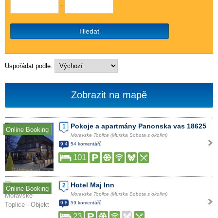
-
Hledat
Uspořádat podle:
Zobrazit na mapě
Pokoje a apartmány Panonska vas 18625
1
Online Booking
Moravske Toplice (Murska Sobota s okolím)
9.4
54 komentářů
101
Hotel Maj Inn
2
Online Booking
Moravske Toplice (Murska Sobota s okolím)
9.8
59 komentářů
23