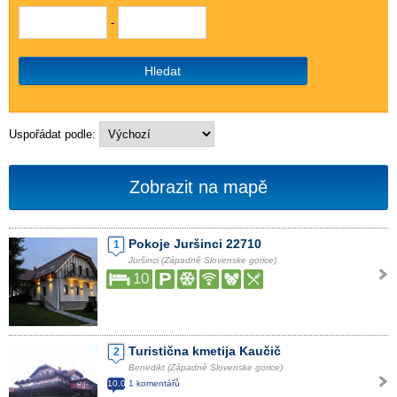
-
Hledat
Uspořádat podle:
Zobrazit na mapě
Pokoje Juršinci 22710
1
Juršinci (Západně Slovenske gorice)
10
Turistična kmetija Kaučič
2
Benedikt (Západně Slovenske gorice)
10.0
1 komentářů