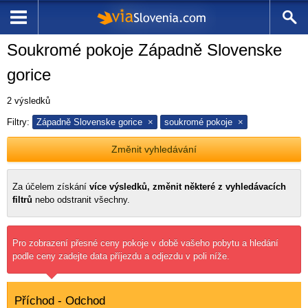
Soukromé pokoje Západně Slovenske
gorice
2
výsledků
Filtry:
Západně Slovenske gorice
soukromé pokoje
Změnit vyhledávání
Za účelem získání
více výsledků, změnit některé z vyhledávacích
filtrů
nebo odstranit všechny.
Pro zobrazení přesné ceny pokoje v době vašeho pobytu a hledání
podle ceny zadejte data příjezdu a odjezdu v poli níže.
Příchod - Odchod