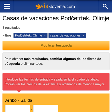
Casas de vacaciones Podčetrtek, Olimje
3
resultados
Filtros:
Podčetrtek, Olimje
casas de vacaciones
Modificar búsqueda
Para obtener
más resultados, cambiar algunos de los filtros de
búsqueda
o eliminar todo.
Introduce las fechas de entrada y salida en la el cuadro de abajo.
Podrás ver los precios de la estancia y ordenarlos de menor a mayor.
Arribo - Salida
-