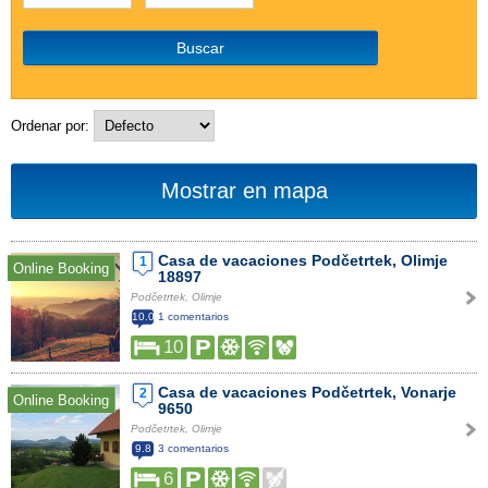
Buscar
Ordenar por:
Mostrar en mapa
Casa de vacaciones Podčetrtek, Olimje
1
Online Booking
18897
Podčetrtek, Olimje
10.0
1 comentarios
10
Casa de vacaciones Podčetrtek, Vonarje
2
Online Booking
9650
Podčetrtek, Olimje
9.8
3 comentarios
6