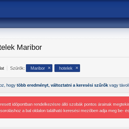
telek Maribor
lat
Szűrők:
Maribor
hotelek
oz, hogy
több eredményt, változtatni a keresési szűrők
vagy távol
resett időpontban rendelkezésre álló szobák pontos árainak megtekin
soroláshoz a bal oldalon található keresési mezőben adja meg be- és