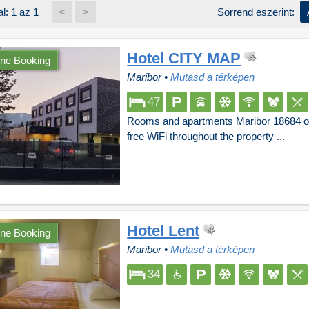
<
>
l: 1 az 1
Sorrend eszerint:
Hotel CITY MAP
ine Booking
Maribor
•
Mutasd a térképen
47
Rooms and apartments Maribor 18684 of
free WiFi throughout the property ...
Hotel Lent
ine Booking
Maribor
•
Mutasd a térképen
34