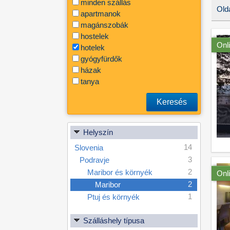
minden szállás
Olda
apartmanok
magánszobák
hostelek
Onl
hotelek
gyógyfürdők
házak
tanya
Keresés
Helyszín
14
Slovenia
3
Podravje
2
Maribor és környék
Onl
2
Maribor
1
Ptuj és környék
Szálláshely típusa