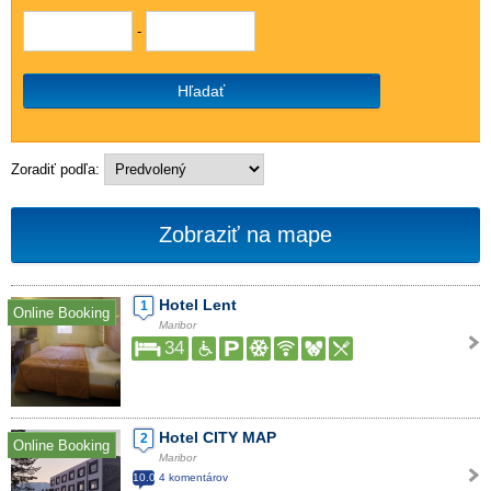
-
Hľadať
Zoradiť podľa:
Zobraziť na mape
Hotel Lent
1
Online Booking
Maribor
34
Hotel CITY MAP
2
Online Booking
Maribor
10.0
4 komentárov