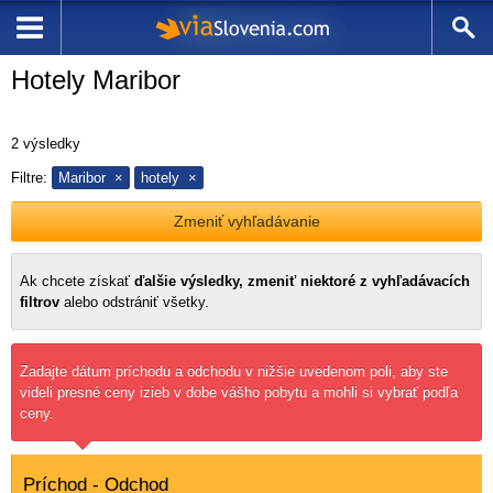
Hotely Maribor
2
výsledky
Filtre:
Maribor
hotely
Zmeniť vyhľadávanie
Ak chcete získať
ďalšie výsledky, zmeniť niektoré z vyhľadávacích
filtrov
alebo odstrániť všetky.
Zadajte dátum príchodu a odchodu v nižšie uvedenom poli, aby ste
videli presné ceny izieb v dobe vášho pobytu a mohli si vybrať podľa
ceny.
Príchod - Odchod