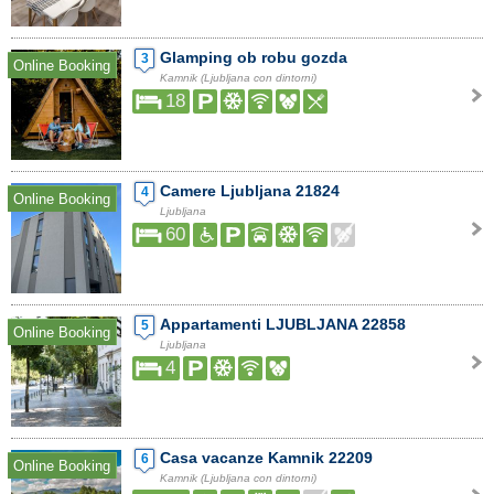
Glamping ob robu gozda
3
Online Booking
Kamnik (Ljubljana con dintorni)
18
Camere Ljubljana 21824
4
Online Booking
Ljubljana
60
Appartamenti LJUBLJANA 22858
5
Online Booking
Ljubljana
4
Casa vacanze Kamnik 22209
6
Online Booking
Kamnik (Ljubljana con dintorni)