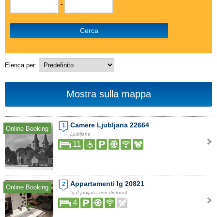
-
Cerca
Elenca per:
Mostra sulla mappa
Camere Ljubljana 22664
1
Online Booking
Ljubljana
11
Appartamenti Ig 20821
2
Online Booking
Ig (Ljubljana con dintorni)
4