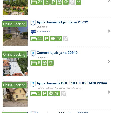
27
Appartamenti Ljubljana 21732
7
Online Booking
Ljubljana
10.0
1 commenti
11
Camere Ljubljana 20940
8
Online Booking
Ljubljana
6
Appartamenti DOL PRI LJUBLJANI 22044
9
Online Booking
Dol pri Ljubljani (Ljubljana con dintorni)
5