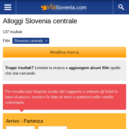
Alloggi Slovenia centrale
137
risultati
Filtri:
Slovenia centrale
Modifica ricerca
Troppi risultati?
Limitare la ricerca e
aggiungere alcuni filtri
quello
che stai cercando.
Per visualizzare l'importo esatto del soggiorno e ordinare gli hotel in
base al prezzo, inserisci le date di arrivo e partenza nella casella
sottostante.
Arrivo - Partenza