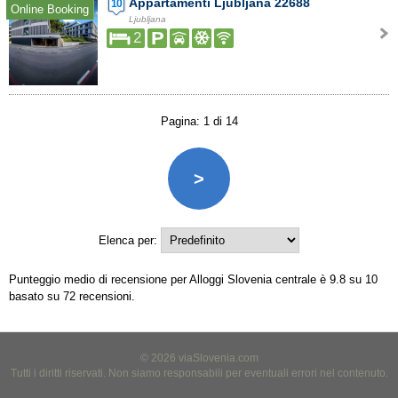
Appartamenti Ljubljana 22688
10
Online Booking
Ljubljana
2
Pagina: 1 di 14
>
Elenca per:
Punteggio medio di recensione per Alloggi Slovenia centrale è
9.8
su
10
basato su
72
recensioni.
© 2026 viaSlovenia.com
Tutti i diritti riservati. Non siamo responsabili per eventuali errori nel contenuto.