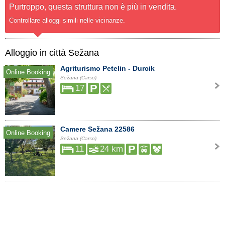
Purtroppo, questa struttura non è più in vendita.
Controllare alloggi simili nelle vicinanze.
Alloggio in città Sežana
Agriturismo Petelin - Durcik
Online Booking
Sežana (Carso)
17
Camere Sežana 22586
Online Booking
Sežana (Carso)
11
24 km