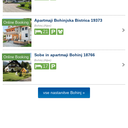
Apartmaji Bohinjska Bistrica 19373
Online Booking
Bohinj (Alpe)
21
Sobe in apartmaji Bohinj 18766
Online Booking
Bohinj (Alpe)
17
vse nastanitve Bohinj »