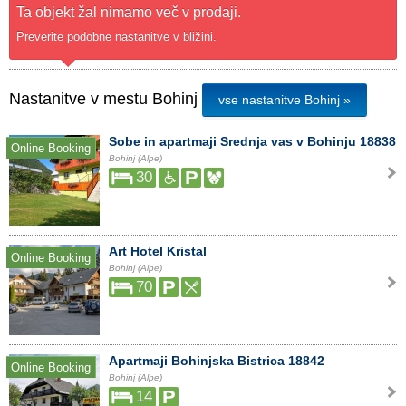
Ta objekt žal nimamo več v prodaji.
Preverite podobne nastanitve v bližini.
Nastanitve v mestu Bohinj
vse nastanitve Bohinj »
Sobe in apartmaji Srednja vas v Bohinju 18838
Online Booking
Bohinj (Alpe)
30
Art Hotel Kristal
Online Booking
Bohinj (Alpe)
70
Apartmaji Bohinjska Bistrica 18842
Online Booking
Bohinj (Alpe)
14