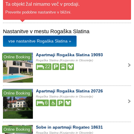
Ta objekt žal nimamo več v prodaji.
Preverite podobne nastanitve v bližini.
Nastanitve v mestu Rogaška Slatina
vse nastanitve Rogaška Slatina »
Apartmaji Rogaška Slatina 19093
Online Booking
Rogaška Slatina (Kozjansko in Obsotelje)
22
Apartmaji Rogaška Slatina 20726
Online Booking
Rogaška Slatina (Kozjansko in Obsotelje)
6
Sobe in apartmaji Rogatec 18631
Online Booking
Rogaška Slatina (Kozjansko in Obsotelje)