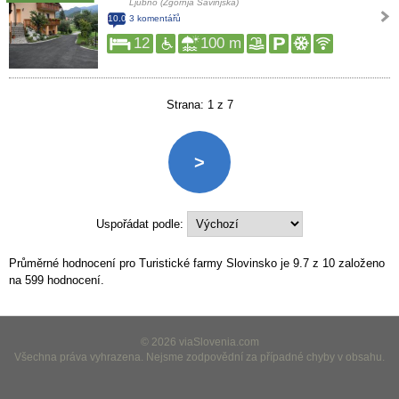
Ljubno (Zgornja Savinjska)
10.0
3 komentářů
12
100 m
Strana: 1 z 7
>
Uspořádat podle:
Průměrné hodnocení pro Turistické farmy Slovinsko je
9.7
z
10
založeno
na
599
hodnocení.
© 2026 viaSlovenia.com
Všechna práva vyhrazena. Nejsme zodpovědní za případné chyby v obsahu.