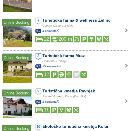
Turistická farma & wellness Želinc
7
Online Booking
Cerkno (Cerkno a Idrija)
9.7
4 komentářů
22
200 m
Turistická farma Mraz
8
Online Booking
Podčetrtek, Olimje
9.6
15 komentářů
12
Turistična kmetija Ravnjak
9
Online Booking
Slovenj Gradec, Kope (Koroška)
9.5
2 komentářů
11
Ekološko turistična kmetija Kolar
10
Online Booking