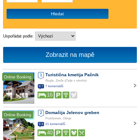
Hledat
Uspořádat podle:
Zobrazit na mapě
Turistična kmetija Pačnik
1
Online Booking
Rogla, Zreče (Celje s okolím)
9.7
7 komentářů
16
Domačija Jelenov greben
2
Online Booking
Podčetrtek, Olimje
9.6
21 komentářů
40