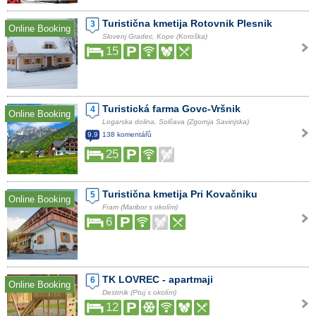
Turistična kmetija Rotovnik Plesnik
3
Online Booking
Slovenj Gradec, Kope (Koroška)
15
Turistická farma Govc-Vršnik
4
Online Booking
Logarska dolina, Solčava (Zgornja Savinjska)
9.9
138 komentářů
25
Turistična kmetija Pri Kovačniku
5
Online Booking
Fram (Maribor s okolím)
6
TK LOVREC - apartmaji
6
Online Booking
Destrnik (Ptuj s okolím)
12