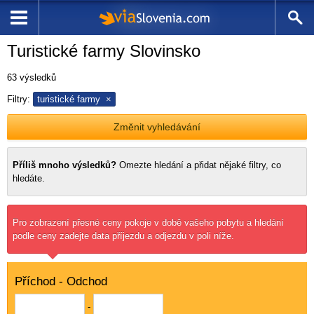
Turistické farmy Slovinsko
63
výsledků
Filtry:
turistické farmy
Změnit vyhledávání
Příliš mnoho výsledků?
Omezte hledání a
přidat nějaké filtry, co
hledáte.
Pro zobrazení přesné ceny pokoje v době vašeho pobytu a hledání
podle ceny zadejte data příjezdu a odjezdu v poli níže.
Příchod - Odchod
-