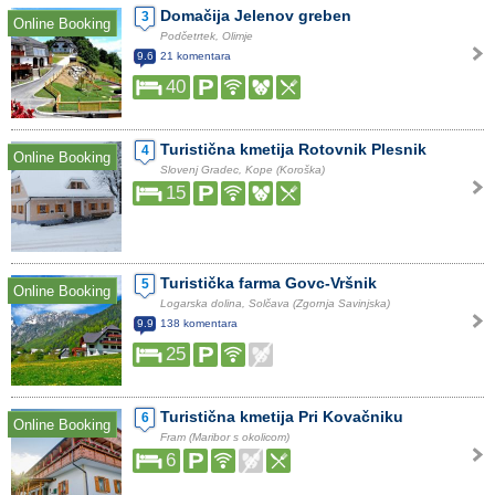
Domačija Jelenov greben
3
Online Booking
Podčetrtek, Olimje
9.6
21 komentara
40
Turistična kmetija Rotovnik Plesnik
4
Online Booking
Slovenj Gradec, Kope (Koroška)
15
Turistička farma Govc-Vršnik
5
Online Booking
Logarska dolina, Solčava (Zgornja Savinjska)
9.9
138 komentara
25
Turistična kmetija Pri Kovačniku
6
Online Booking
Fram (Maribor s okolicom)
6