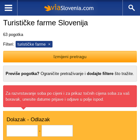
Turističke farme Slovenija
63
pogotka
Filteri:
turističke farme
Izmijeni pretragu
Previše pogotka?
Ograničite pretraživanje i
dodajte filtere
što tražite.
Za razvrstavanje soba po cijeni i za prikaz točnih cijena soba za vaš
boravak, unesite datume prijave i odjave u polje ispod.
Dolazak - Odlazak
-