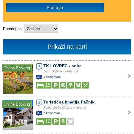
Pretraga
Poredaj po:
Prikaži na karti
TK LOVREC - sobe
1
Online Booking
Destrnik (Ptuj s okolicom)
10.0
1 komentara
15
Turistična kmetija Pačnik
2
Online Booking
Rogla, Zreče (Celje s okolicom)
9.7
7 komentara
16