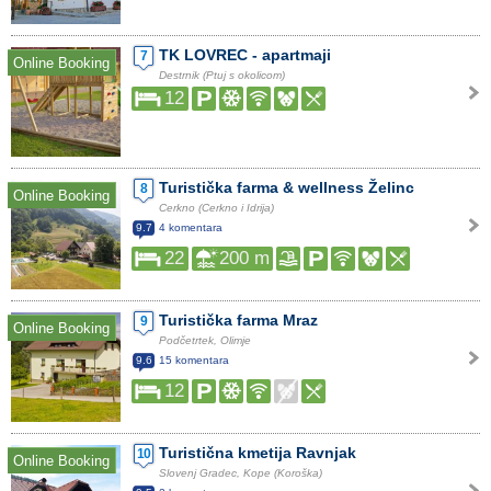
TK LOVREC - apartmaji
7
Online Booking
Destrnik (Ptuj s okolicom)
12
Turistička farma & wellness Želinc
8
Online Booking
Cerkno (Cerkno i Idrija)
9.7
4 komentara
22
200 m
Turistička farma Mraz
9
Online Booking
Podčetrtek, Olimje
9.6
15 komentara
12
Turistična kmetija Ravnjak
10
Online Booking
Slovenj Gradec, Kope (Koroška)