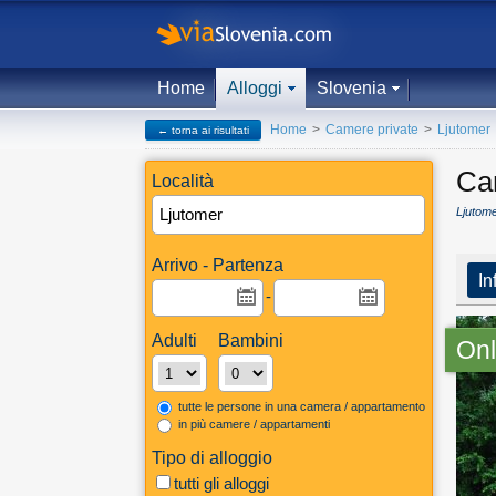
Home
Alloggi
Slovenia
Home
>
Camere private
>
Ljutomer
← torna ai risultati
Ca
Località
Ljutome
Arrivo - Partenza
In
-
Adulti
Bambini
Onl
tutte le persone in una camera / appartamento
in più camere / appartamenti
Tipo di alloggio
tutti gli alloggi