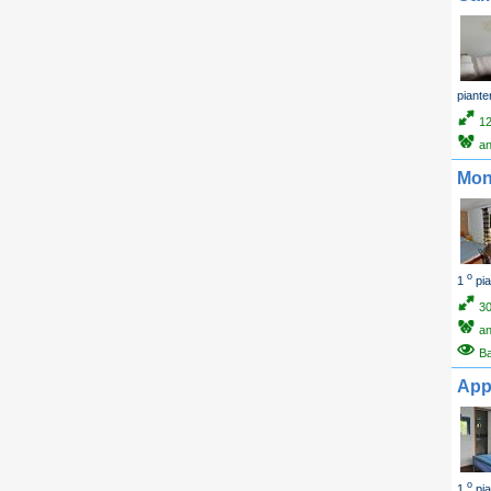
piante
1
an
Mon
o
1
pia
3
an
B
App
o
1
pia