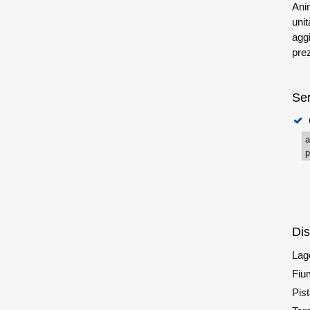
Ani
uni
aggi
prez
Ser
a
p
Di
Lag
Fiu
Pist