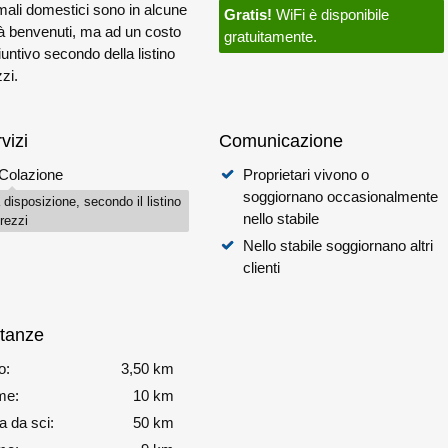
mali domestici sono in alcune
Gratis!
WiFi è disponibile
tà benvenuti, ma ad un costo
gratuitamente.
untivo secondo della listino
zi.
vizi
Comunicazione
Colazione
Proprietari vivono o
soggiornano occasionalmente
 disposizione, secondo il listino
nello stabile
rezzi
Nello stabile soggiornano altri
clienti
stanze
o:
3,50 km
me:
10 km
a da sci:
50 km