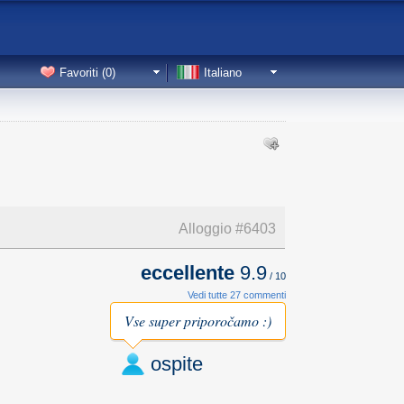
Favoriti (
0
)
Italiano
Alloggio #
6403
eccellente
9.9
/
10
Vedi tutte 27 commenti
Vse super priporočamo :)
ospite