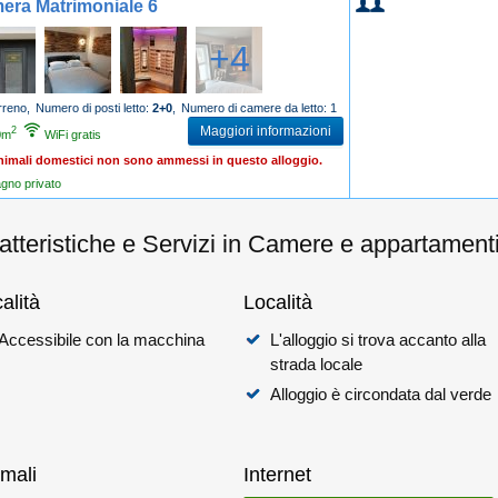
era Matrimoniale 6
+4
rreno,
Numero di posti letto:
2+0
,
Numero di camere da letto: 1
Maggiori informazioni
2
0m
WiFi gratis
nimali domestici non sono ammessi in questo alloggio.
gno privato
atteristiche e Servizi in Camere e appartament
alità
Località
Accessibile con la macchina
L'alloggio si trova accanto alla
strada locale
Alloggio è circondata dal verde
mali
Internet