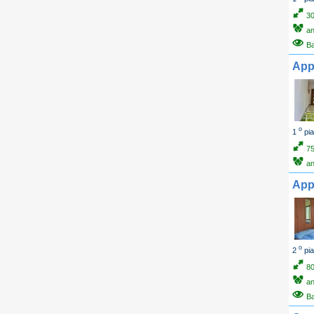
3
an
B
App
o
1
pia
7
an
App
o
2
pia
8
an
B