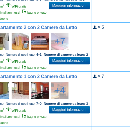
Maggiori informazioni
2
0m
WiFi gratis
imali ammessi
bagno privato
alcone
× 5
artamento 2 con 2 Camere da Letto
+7
no,
Numero di posti letto:
4+1
,
Numero di camere da letto: 2
Maggiori informazioni
2
5m
WiFi gratis
imali ammessi
bagno privato
× 7
artamento 1 con 2 Camere da Letto
+4
no,
Numero di posti letto:
7+0
,
Numero di camere da letto: 3
Maggiori informazioni
2
0m
WiFi gratis
imali ammessi
bagno privato
alcone