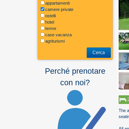
appartamenti
camere private
ostelli
hotel
terme
case vacanza
agriturismi
Cerca
Perché prenotare
con noi?
The a
seati
All a