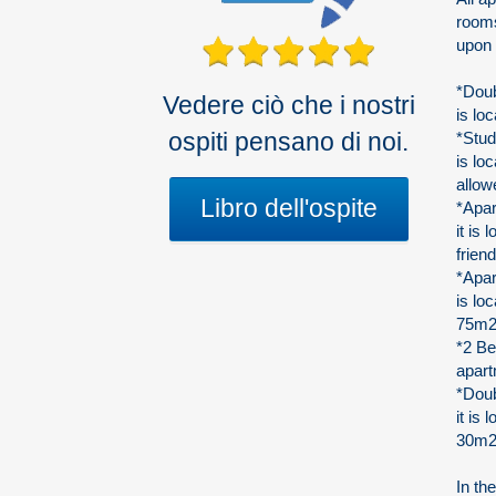
rooms
upon 
*Dou
Vedere ciò che i nostri
is lo
ospiti pensano di noi.
*Stud
is lo
allow
Libro dell'ospite
*Apar
it is
frien
*Apar
is lo
75m2
*2 Be
apar
*Dou
it is
30m2
In th