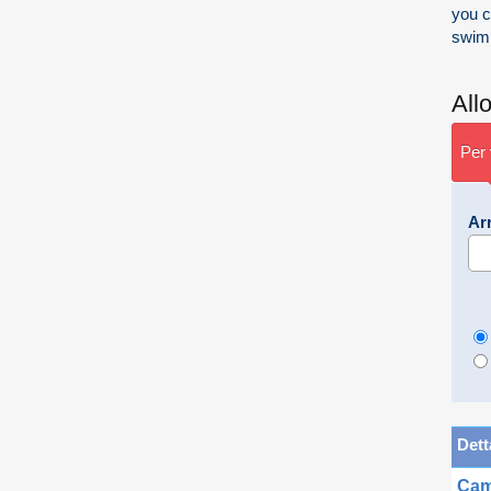
you c
swim
All
Per 
Ar
Dett
Cam