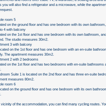
 you will also find a refrigerator and a microwave, while the apartmen
request.
ble room 5
cated on the ground floor and has one bedroom with its own bathroo
io 4 with balcony
cated on the 1st floor and has one bedroom with its own bathroom, and
ed. The studio measures 30m2.
tment 3 with balcony
 located on the 1st floor and has one bedroom with an en-suite bathroo
dly. The apartment measures 30m2.
tment 2 with 2 bedrooms
cated on the 1st floor and has two bedrooms with en-suite bathroom
.
droom Suite 1 is located on the 2nd floor and has three en-suite bedr
tment measures 80m2.
ble room 6
 located on the ground floor and has one bedroom with its own bathr
.
e vicinity of the accommodation, you can find many cycling routes. Y