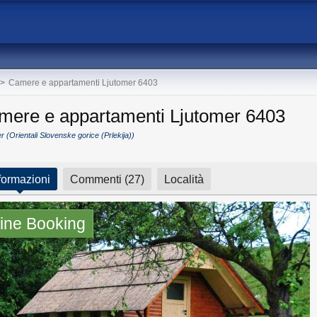
>
Camere e appartamenti Ljutomer 6403
mere e appartamenti Ljutomer 6403
r (Orientali Slovenske gorice (Prlekija))
formazioni
Commenti (27)
Località
ine Booking