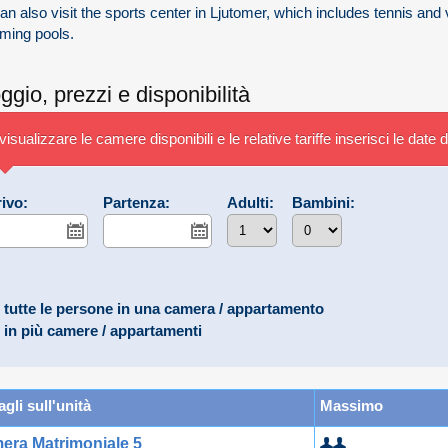
an also visit the sports center in Ljutomer, which includes tennis and v
ming pools.
oggio, prezzi e disponibilità
visualizzare le camere disponibili e le relative tariffe inserisci le date
rivo:
Partenza:
Adulti:
Bambini:
tutte le persone in una camera / appartamento
in più camere / appartamenti
agli sull'unità
Massimo
era Matrimoniale 5