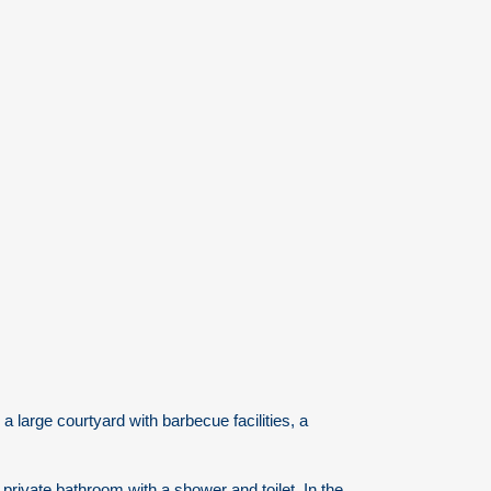
a large courtyard with barbecue facilities, a
private bathroom with a shower and toilet. In the