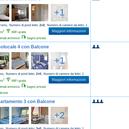
+1
rreno,
Numero di posti letto:
2+0
,
Numero di camere da letto: 1
Maggiori informazioni
2
2m
WiFi gratis
imali ammessi
bagno privato
olocale 4 con Balcone
+1
no,
Numero di posti letto:
2+0
,
Numero di camere da letto: 1
Maggiori informazioni
2
0m
WiFi gratis
imali ammessi
bagno privato
alcone
artamento 3 con Balcone
+2
no,
Numero di posti letto:
3+0
,
Numero di camere da letto: 1