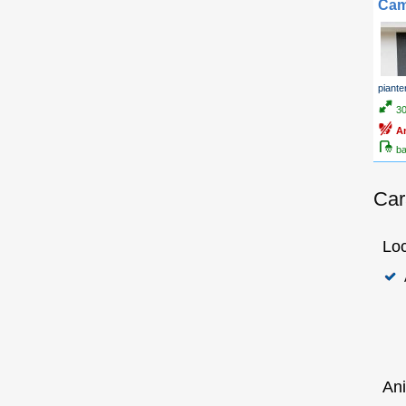
Cam
piante
3
A
ba
Car
Loc
Ani