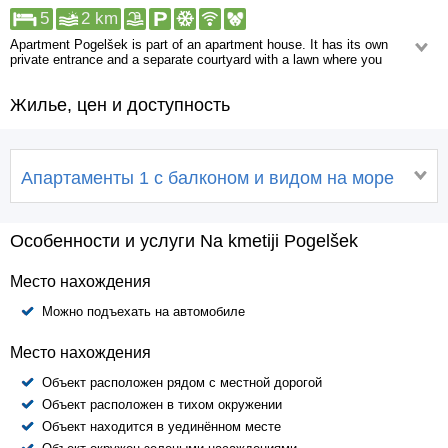
5
2 km
Apartment Pogelšek is part of an apartment house. It has its own
private entrance and a separate courtyard with a lawn where you
can enjoy the peace and quiet.
Жилье, цен и доступность
Apartment Pogelšek is suitable for families and can comfortably sleep up
to four people. The 34m2 apartment offers a spacious bathroom, a
kitchen with a living area and a bedroom with a balcony and beautiful sea
views.
Апартаменты 1 с балконом и видом на море
Around the apartment you can find fruit trees and olive groves, among
which there are horse riding paths. They have three horses, a dog and a
cat. You can make your stay more enjoyable by riding horses around the
property.
Особенности и услуги Na kmetiji Pogelšek
Место нахождения
Можно подъехать на автомобиле
Место нахождения
Объект расположен рядом с местной дорогой
Объект расположен в тихом окружении
Объект находится в уединённом месте