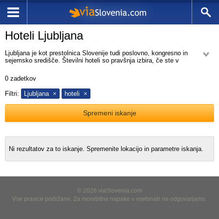
Hoteli Ljubljana
Ljubljana je kot prestolnica Slovenije tudi poslovno, kongresno in
sejemsko središče. Številni hoteli so pravšnja izbira, če ste v
Ljubljani poslovno ali pa boste obiskali katerega od sejmov, koncertov ali
seminar.
0
zadetkov
Največji razstavni in prireditveni prostor je Gospodarsko razstavišče, ki
Filtri:
Ljubljana
hoteli
se v nahaja v samem središču Ljubljane na Dunajski cesti 18.
Na straneh Hoteli Ljubljana vam ponujamo nastanitev v hotelih s tremi,
Spremeni iskanje
štirimi in petimi zvezdicami. Na zemljevidu si oglejte kje v Ljubljani se
hotel nahaja in izberite vam najbolj primernega. Rezervacijo lahko oddate
preko spleta ali pa nas pokličite in pomagali vam bomo najti hotel v
Ljubljani ali okolici po vaših željah in potrebah.
Ni rezultatov za to iskanje. Spremenite lokacijo in parametre iskanja.
© 2026 viaSlovenia.com
Vse pravice pridržane. Za morebitne napake v vsebinah ne odgovarjamo.