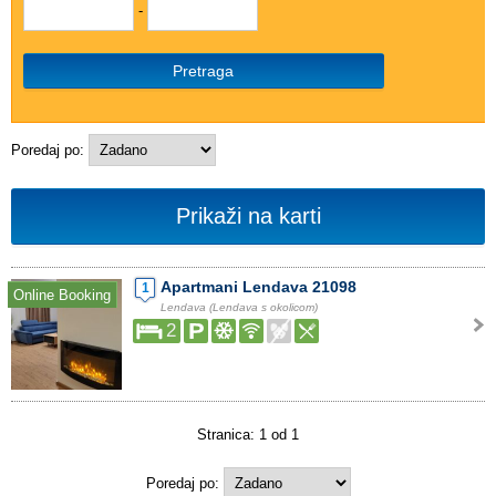
-
Pretraga
Poredaj po:
Prikaži na karti
Apartmani Lendava 21098
1
Online Booking
Lendava (Lendava s okolicom)
2
Stranica: 1 od 1
Poredaj po: