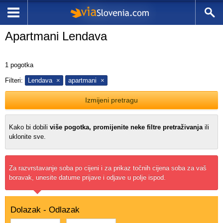
Apartmani Lendava
1
pogotka
Filteri:
Lendava
apartmani
Izmijeni pretragu
Kako bi dobili
više pogotka, promijenite neke filtre pretraživanja
ili
uklonite sve.
Za razvrstavanje soba po cijeni i za prikaz točnih cijena soba za vaš
boravak, unesite datume prijave i odjave u polje ispod.
Dolazak - Odlazak