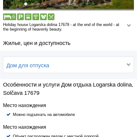
6
Holiday house Logarska dolina 17679 - at the end of the world - at
the beginning of heavenly beauty.
The Superior House Alpe Dreams is only a few steps away from the farm
Жилье, цен и доступность
Ložekar. However, its location offers an intimate mood.
Homeliness and tradition are the most important. They offer you comfort,
achieved with the help of natural materials from the local area. They want
you to feel like home, to experience authenticity of your stay and a
Дом для отпуска
pleasant change.
Особенности и услуги Дом отдыха Logarska dolina,
Solčava 17679
Место нахождения
Можно подъехать на автомобиле
Место нахождения
Объект расположен рядом с местной дорогой